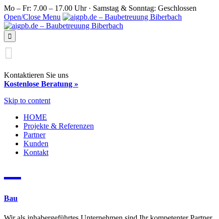
Mo – Fr: 7.00 – 17.00 Uhr · Samstag & Sonntag: Geschlossen
Open/Close Menu


Kontaktieren Sie uns
Kostenlose Beratung »
Skip to content
HOME
Projekte & Referenzen
Partner
Kunden
Kontakt

Bau
Wir als inhabergeführtes Unternehmen sind Ihr kompetenter Partner