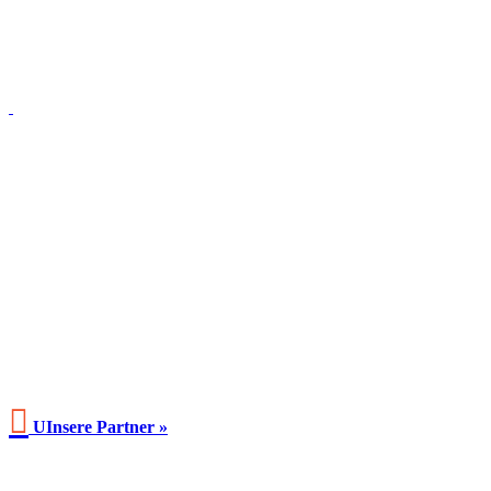

UInsere Partner »