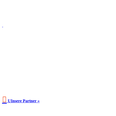

UInsere Partner »