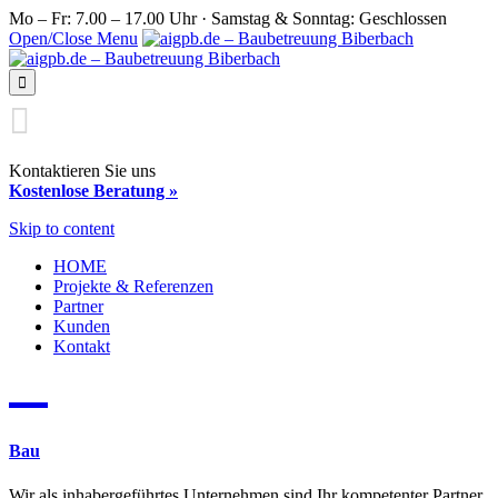
Mo – Fr: 7.00 – 17.00 Uhr · Samstag & Sonntag: Geschlossen
Open/Close Menu


Kontaktieren Sie uns
Kostenlose Beratung »
Skip to content
HOME
Projekte & Referenzen
Partner
Kunden
Kontakt

Bau
Wir als inhabergeführtes Unternehmen sind Ihr kompetenter Partner